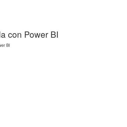
da con Power BI
wer BI